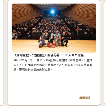
《歸零重啟・公益講座》圓滿落幕：300人齊聚誠品
2025年6月17日，由 RENATA蕾娜塔主辦的《歸零重啟・公益講
座》，在台北誠品表演廳溫暖登場，吸引超過300位來賓共襄盛
舉，現場氣氛滿溢療癒與感動。
繼續閱讀