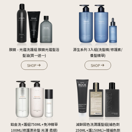
膜鏡 - 光蘊洗護組 膜鏡光蘊髮浴
源生系列 3入組
(洗髮精/修護素/
髮油
(買一送一)
養髮精華)
SHOP
SHOP
鉑金洗+護組750ML+免沖精華
減齡固色洗潤護髮組
(補色劑
100ML
(修護燙染髮 光澤 柔順)
250ML+護150ML)+贈補色劑