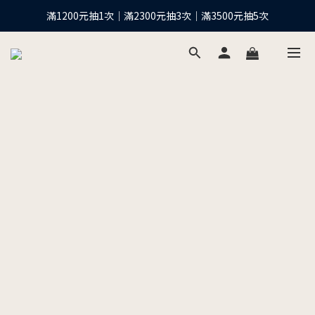
滿1200元抽1次｜滿2300元抽3次｜滿3500元抽5次
下單抽10股台積電之等值現金*
全館滿1200元再享免運優惠
下單抽10股台積電之等值現金*