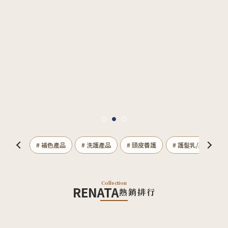
利品專區
# 補色產品
# 洗護產品
# 頭皮養護
# 護髮乳/膜
#
Collection
RENATA
熱銷排行