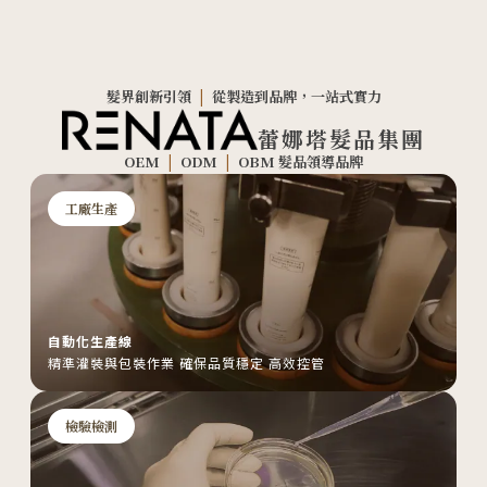
髮界創新引領
|
從製造到品牌，一站式實力
蕾娜塔髮品集團
OEM
|
ODM
|
OBM 髮品領導品牌
工廠生產
自動化生產線
精準灌裝與包裝作業 確保品質穩定 高效控管
檢驗檢測