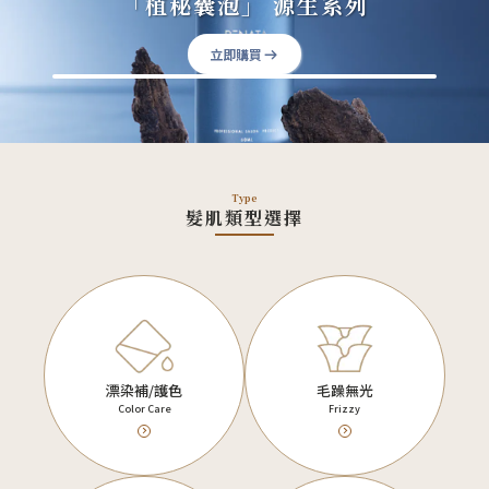
「植秘囊泡」 源生系列
立即購買
Type
髮肌類型選擇
漂染補/護色
毛躁無光
Color Care
Frizzy