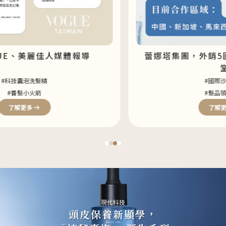
蕾娜塔集團，外銷5國，打造髮品最高殿
堂
#國際沙龍髮品
#髮品領導品牌
了解更多
現代科技
頭皮保養新顯學，