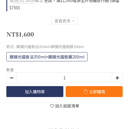
至
08/31 16:00
截止
全店，滿$2,300贈源生外泌體旅行組 (價值
$750)
查看更多
NT$1,600
款式
: 膜鏡光蘊髮浴350ml+膜鏡光蘊髮膜200ml
膜鏡光蘊髮浴350ml+膜鏡光蘊髮膜200ml
數量
加入購物車
立即購買
加入追蹤清單