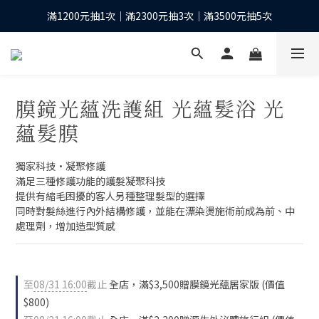
滿1200元抽1次｜滿2300元抽3次｜滿3500元抽5次
下單抽10股台積電之等值現金*
全館滿1200元再享免運優惠
下單抽10股台積電之等值現金*
膜鏡光蘊洗護組 光蘊髮浴 光
蘊髮膜
獨家科技•凝聚修護
滿足三種修護功能的護髮凝聚科技
提供有縮毛困擾的客人另種整理髮型的選擇
同時對髮絲進行內外結構修護，並能在漂染燙施術前成為前、中
處理劑，增加造型質感
至
08/31 16:00
截止
全店，滿$3,500贈膜鏡光蘊居家版 (價值
$800)