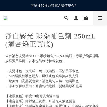
下單抽10股台積電之等值現金*
下單抽10股台積電之等值現金*
滿1200元抽1次｜滿2300元抽3次｜滿3500元抽5次
全館滿1200元再享免運優惠
淨白霧光 彩染補色劑 250mL
下單抽10股台積電之等值現金*
(適合矯正黃底)
全台補色洗髮精NO.1！累積銷售突破500萬瓶，專業沙龍與漂染
族群愛用推薦，在家也能維持特殊髮色。
．洗髮補色一次完成：免二次清洗，不沾手不卡色
．pH5弱酸性護色配方：延緩褪色並維持染後光澤
．歐美進口高品質色素：補色均勻自然、飽滿顯色
．添加水解絲蛋白：修護乾枯毛躁，髮絲柔順不乾澀
【建議底色】明度10度可洗出近白色
【適合色系】針對矯正黃底，可補充灰紫色髮色
【使用方法】濕髮後取適量起泡，靜置10–20分鐘後以清水沖淨。