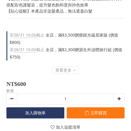
搭配彩色護髮染，提升髮色飽和度與持色效果
【貼心提醒】本產品非染髮產品，無法遮蓋白髮
至
08/31 16:00
截止
全店，滿$3,500贈膜鏡光蘊居家版 (價值
$800)
至
08/31 16:00
截止
全店，滿$2,300贈源生外泌體旅行組 (價值
$750)
查看更多
NT$600
數量
加入購物車
立即購買
加入追蹤清單