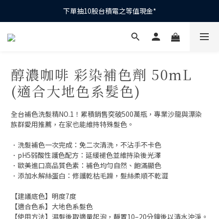
下單抽10股台積電之等值現金*
下單抽10股台積電之等值現金*
滿1200元抽1次｜滿2300元抽3次｜滿3500元抽5次
全館滿1200元再享免運優惠
醇濃咖啡 彩染補色劑 50mL
下單抽10股台積電之等值現金*
(適合大地色系髮色)
全台補色洗髮精NO.1！累積銷售突破500萬瓶，專業沙龍與漂染
族群愛用推薦，在家也能維持特殊髮色。
．洗髮補色一次完成：免二次清洗，不沾手不卡色
．pH5弱酸性護色配方：延緩褪色並維持染後光澤
．歐美進口高品質色素：補色均勻自然、飽滿顯色
．添加水解絲蛋白：修護乾枯毛躁，髮絲柔順不乾澀
【建議底色】明度7度
【適合色系】大地色系髮色
【使用方法】濕髮後取適量起泡，靜置10–20分鐘後以清水沖淨。