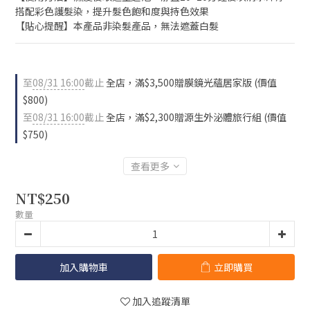
搭配彩色護髮染，提升髮色飽和度與持色效果
【貼心提醒】本產品非染髮產品，無法遮蓋白髮
至
08/31 16:00
截止
全店，滿$3,500贈膜鏡光蘊居家版 (價值
$800)
至
08/31 16:00
截止
全店，滿$2,300贈源生外泌體旅行組 (價值
$750)
查看更多
NT$250
數量
加入購物車
立即購買
加入追蹤清單