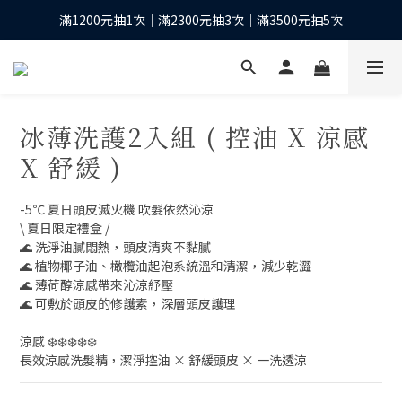
滿1200元抽1次｜滿2300元抽3次｜滿3500元抽5次
下單抽10股台積電之等值現金*
全館滿1200元再享免運優惠
下單抽10股台積電之等值現金*
冰薄洗護2入組 ( 控油 X 涼感
X 舒緩 )
-5℃ 夏日頭皮滅火機 吹髮依然沁涼
\ 夏日限定禮盒 /
🌊 洗淨油膩悶熱，頭皮清爽不黏膩
🌊 植物椰子油、橄欖油起泡系統溫和清潔，減少乾澀
🌊 薄荷醇涼感帶來沁涼紓壓
🌊 可敷於頭皮的修護素，深層頭皮護理
涼感 ❄️❄️❄️❄️❄️
長效涼感洗髮精，潔淨控油 × 舒緩頭皮 × 一洗透涼