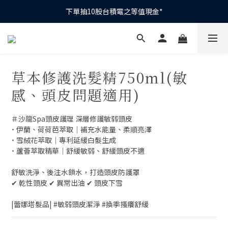
下單抽10股台積電之等值現金*
下單抽10股台積電之等值現金*
滿1200元抽1次｜滿2300元抽3次｜滿3500元抽5次
全館滿1200元再享免運優惠
草本修護洗髮精750ml(敏
下單抽10股台積電之等值現金*
感、頭皮問題適用)
＃沙龍Spa頭皮護理 深層修護敏弱頭皮
˙ 伊蘭、荷荷芭萃取│補充水能量、柔順亮澤
˙ 雪絨花萃取│專利延緩白髮生成
˙ 蘆薈萃取精華│舒緩敏弱、舒緩頭皮不適
舒敏洗淨、後注水鎖水，打造頭皮防護罩
✔︎ 乾性頭皮 ✔︎ 異常出油 ✔︎ 頭皮下雪
|蕾娜塔髮品| #敏弱頭皮潔淨 #換季搔癢舒緩