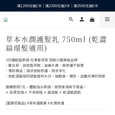
滿1200元抽1次｜滿2300元抽3次｜滿3500元抽5次
下單抽10股台積電之等值現金*
全館滿1200元再享免運優惠
下單抽10股台積電之等值現金*
草本水潤護髮乳 750ml (乾澀
扁塌髮適用)
3分鐘輕盈柔順 光澤看得見 頂級沙龍美髮品牌
˙ 薰衣草、迷迭香萃取│滋補水潤，真修護不假潤
˙ 薄荷精油│清涼放鬆修護，微涼淨化
˙ 為乾澀扁塌的頭髮提供水分、強韌度、彈性，滋養光澤好梳理
連續使用7天，體驗指尖柔順，使用後清爽不殘留！
✔︎ 染燙受損 ✔︎ 不易梳理 ✔︎ 扁塌髮 ✔︎ 乾澀敏感肌
|蕾娜塔髮品| #草本護髮素 #水潤修護