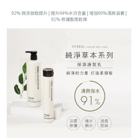
92% 微涼放鬆提升 | 提升94%水分含量 | 增加90%清爽滋養 |
91% 修護髮尾乾燥