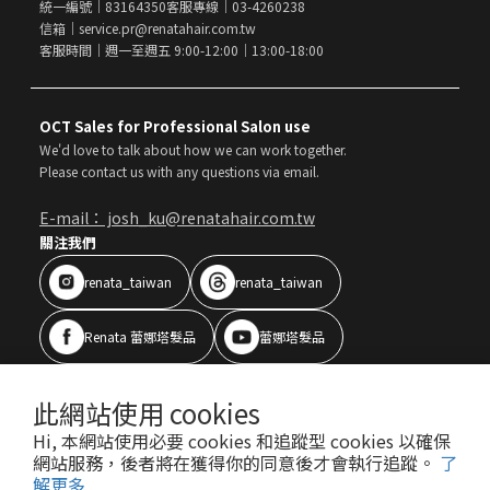
統一編號｜83164350
客服專線｜03-4260238
信箱｜service.pr@renatahair.com.tw
客服時間｜週一至週五 9:00-12:00｜13:00-18:00
OCT Sales for Professional Salon use
We'd love to talk about how we can work together.
Please contact us with any questions via email.
E-mail： josh_ku@renatahair.com.tw
關注我們
renata_taiwan
renata_taiwan
Renata 蕾娜塔髮品
蕾娜塔髮品
Copyright © All Rights Reserved RENATA
|
此網站使用 cookies
40年專業沙龍髮品
Hi, 本網站使用必要 cookies 和追蹤型 cookies 以確保
隱私權政策
運送政策
服務條款
網站服務，後者將在獲得你的同意後才會執行追蹤。
了
解更多