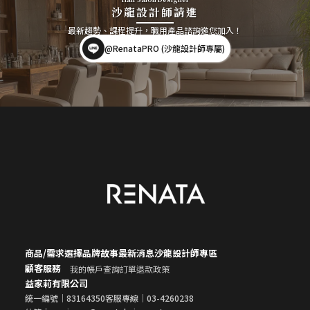
沙龍設計師請進
最新趨勢、課程提升，職用產品諮詢邀您加入！
@RenataPRO (沙龍設計師專屬)
商品/需求選擇
品牌故事
最新消息
沙龍設計師專區
顧客服務
我的帳戶
查詢訂單
退款政策
益家莉有限公司
統一編號｜83164350
客服專線｜03-4260238