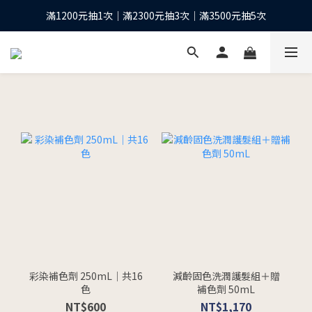
滿1200元抽1次｜滿2300元抽3次｜滿3500元抽5次
下單抽10股台積電之等值現金*
全館滿1200元再享免運優惠
下單抽10股台積電之等值現金*
彩染補色劑 250mL｜共16
減齡固色洗潤護髮組＋贈
色
補色劑 50mL
NT$600
NT$1,170