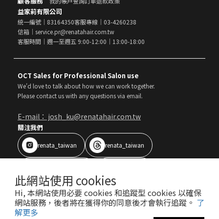
顧客服務
我的帳戶
查詢訂單
退款政策
益家莉有限公司
統一編號｜83164350
客服專線｜03-4260238
信箱｜service.pr@renatahair.com.tw
客服時間｜週一至週五 9:00-12:00｜13:00-18:00
OCT Sales for Professional Salon use
We'd love to talk about how we can work together.
Please contact us with any questions via email.
E-mail： josh_ku@renatahair.com.tw
關注我們
renata_taiwan
renata_taiwan
Renata 蕾娜塔髮品
蕾娜塔髮品
此網站使用 cookies
Hi, 本網站使用必要 cookies 和追蹤型 cookies 以確保
Copyright © All Rights Reserved RENATA
|
網站服務，後者將在獲得你的同意後才會執行追蹤。
了
40年專業沙龍髮品
解更多
隱私權政策
運送政策
服務條款