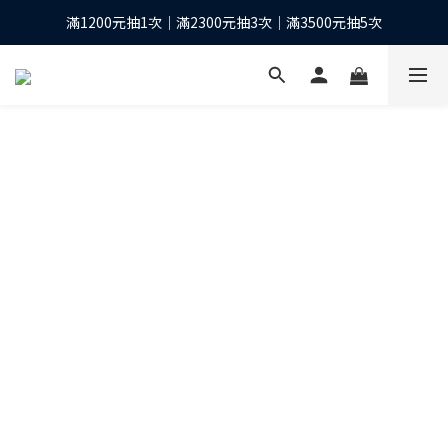
滿1200元抽1次｜滿2300元抽3次｜滿3500元抽5次
下單抽10股台積電之等值現金*
全館滿1200元再享免運優惠
下單抽10股台積電之等值現金*